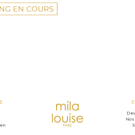
E
E
Dev
e
Nos 
ien
S