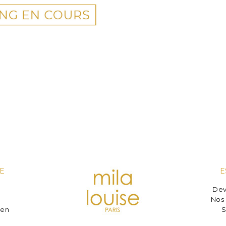
E
E
Dev
e
Nos 
ien
S