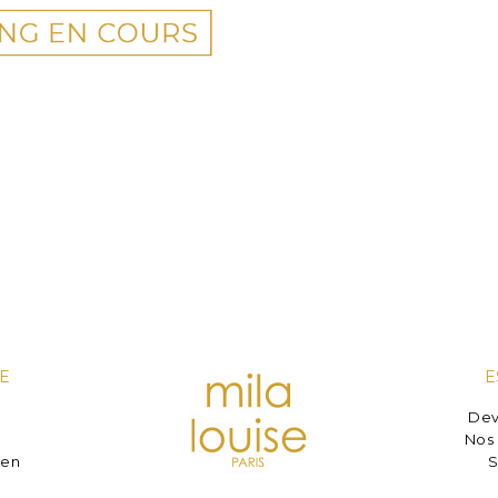
E
E
Dev
e
Nos 
ien
S