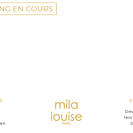
E
E
Dev
e
Nos 
ien
S