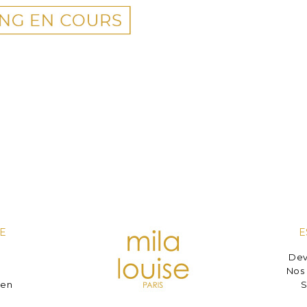
E
E
Dev
e
Nos 
ien
S