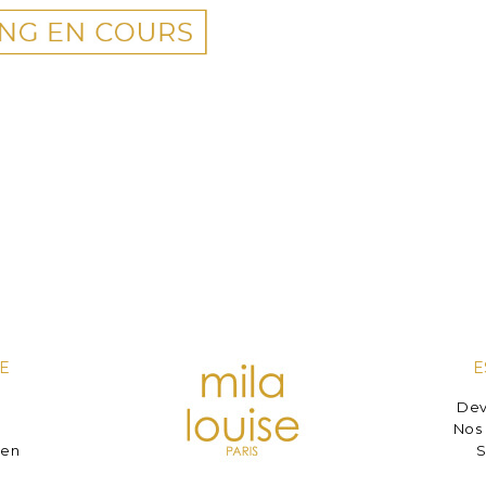
E
E
Dev
e
Nos 
ien
S