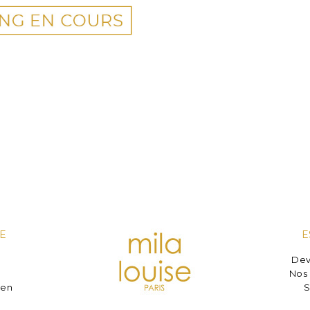
E
E
Dev
e
Nos 
ien
S