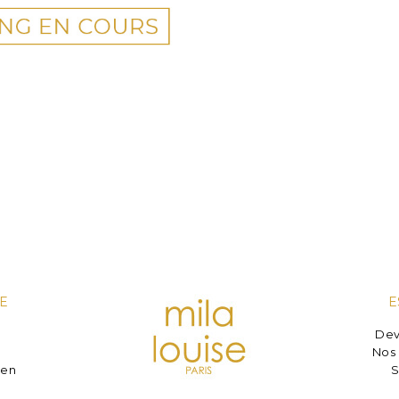
E
E
Dev
e
Nos 
ien
S