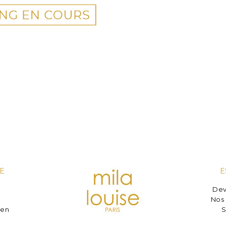
E
E
Dev
e
Nos 
ien
S