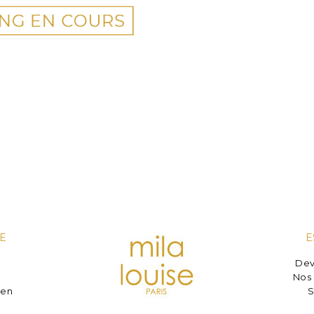
E
E
Dev
e
Nos 
ien
S